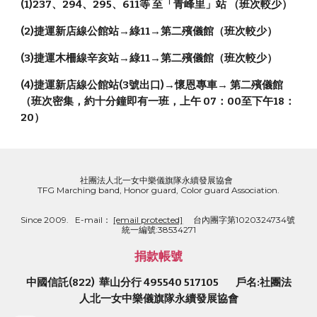
(1)237、294、295、611等 至「青峰里」站 （班次較少）
(2)捷運新店線公館站→綠11→第二殯儀館（班次較少）
(3)捷運木柵線辛亥站→綠11→第二殯儀館（班次較少）
(4)捷運新店線公館站(3號出口)→懷恩專車→ 第二殯儀館 
（班次密集，約十分鐘即有一班，上午 07：00至下午18：
20）
社團法人北一女中樂儀旗隊永續發展協會  
TFG Marching band, Honor guard, Color guard Association.
Since 2009.   E-mail： 
[email protected]
     台內團字第1020324734號  
統一編號:38534271
捐款帳號
中國信託(822)  華山分行 495540 517105        戶名:社團法
人北一女中樂儀旗隊永續發展協會