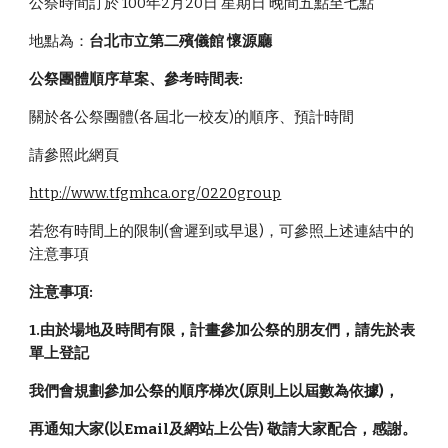
公祭時間訂於 100年2月20日 星期日 晚間五點至七點
地點為：
台北市立第二殯儀館 懷源廳
公祭團體順序草案、參考時間表:
關於各公祭團體(各屆北一校友)的順序、預計時間
請參照此網頁
http://www.tfgmhca.org/0220group
若您有時間上的限制(會遲到或早退)，可參照上述連結中的
注意事項
注意事項:
1.由於場地及時間有限，計畫參加公祭的朋友們，請先於表
單上登記 
我們會規劃參加公祭的順序梯次(原則上以屆數為依據)，
再通知大家(以Email及網站上公告) 敬請大家配合，感謝。