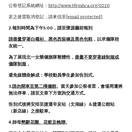
公祭登記系統網址：
http://www.tfgmhca.org/0220
若之後需取消登記，請來信至
[email protected]
2.報到時間為下午5:00，請至懷源廳前報到 
請盡量穿著白襯衫、黑色西裝褲及黑色包鞋
，以求儀隊校
友統一。
為了展現北一女樂儀旗隊整體性，
盡量不要穿著綠制服或
儀隊制服
，
避免媒體曲解成：學校動員學生參加告別式。
3.
請勿開車至第二殯儀館
。當天參加公祭者眾，會場周遭將
無法停車，請至文章下方查詢交通方式。
告別式後將安排至捷運辛亥站（文湖線）＆捷運公館站
（新店線）之接駁車。 
4.師母
懇辭花圈、花籃及輓聯
。 