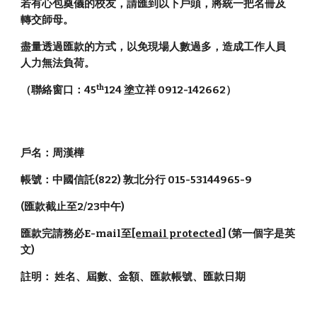
若有心包奠儀的校友，請匯到以下戶頭，將統一把名冊及
轉交師母。
盡量透過匯款的方式，以免現場人數過多，造成工作人員
人力無法負荷。
th
（聯絡窗口：45
124 塗立祥 0912-142662） 
戶名：周漢樺 
帳號：中國信託(822) 敦北分行 015-53144965-9 
(匯款截止至2/23中午)
匯款完請務必E-mail至
[email protected]
 (第一個字是英
文)
註明： 姓名、屆數、金額、匯款帳號、匯款日期