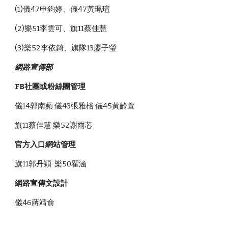
(1)儀47申鈞婷、儀47黃珮瑄
(2)樂51李雲可、旗11蔡佳慧
(3)樂52李依錡、旗隊13廖子瑩
網路宣傳部
FB社團或粉絲團管理
儀14郭南蘋 儀43張雅棓 儀45黃齡萱
旗11蔡佳慧 樂52謝雨芯
官方入口網站管理
旗11郭丹穎  樂50瞿涵
網路宣傳文設計
儀46蔣靖俞