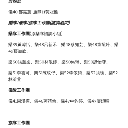
財務部 
儀40 鄭嘉蕙  旗隊11黃冠惟
樂隊/儀隊/旗隊工作團(諮詢顧問)
樂隊工作團
(原樂隊諮詢小組)
樂39黃暐恬、樂48呂新禾、樂48蔡知芸、樂48童黛鈴、樂
49蔡加歆、
樂50張至柔、樂50林敬婷、樂50吳璠、樂50諶怡蓉、
樂51李雲可、樂51陳玟伃、樂52李依錡、樂52張臻、樂52
林沂萱
儀隊工作團
儀41周漢樺、儀46蔣靖俞、儀47申鈞婷、儀47廖姮晴
旗隊工作團