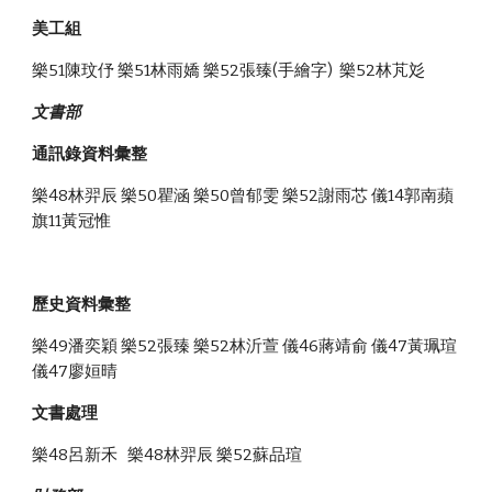
美工組 
樂51陳玟伃
樂51林雨嬌
樂52張臻(手繪字)  樂52林芃彣
文書部
通訊錄資料彙整
樂48林羿辰 樂50瞿涵 樂50曾郁雯 樂52謝雨芯 儀14郭南蘋 
旗11黃冠惟
歷史資料彙整
樂49潘奕穎 樂52張臻 樂52林沂萱
儀46蔣靖俞 儀47黃珮瑄 
儀47廖姮晴
文書處理
樂48呂新禾   樂48林羿辰 樂52蘇品瑄