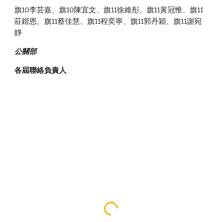
旗10李芸嘉、旗10陳宜文、旗11徐維彤、旗11黃冠惟、旗11
莊鍇恩、旗11蔡佳慧、旗11程奕寧、旗11郭丹穎、旗11謝宛
靜
公關部
各屆聯絡負責人