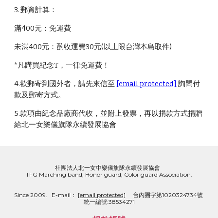
3. 郵資計算：
滿400元：免運費
未滿400元：酌收運費30元(以上限台灣本島取件)
*凡購買紀念T，一律免運費！
4.欲郵寄到國外者，請先來信至 
[email protected]
 詢問付
款及郵寄方式。
5.款項由紀念品廠商代收，並附上發票，再以捐款方式捐贈
給北一女樂儀旗隊永續發展協會
社團法人北一女中樂儀旗隊永續發展協會  
TFG Marching band, Honor guard, Color guard Association.
Since 2009.   E-mail： 
[email protected]
     台內團字第1020324734號  
統一編號:38534271